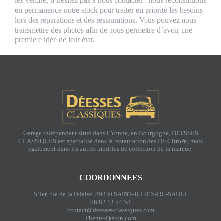
les vendre, n’hésitez pas à nous contacter : nous reconstituons
en permanence notre stock pour traiter en priorité les besoins
lors des réparations et des restaurations. Vous pouvez nous
transmettre des photos afin de nous permettre d’avoir une
première idée de leur état.
Garage indépendant situé dans l’Yonne, en Bourgogne, DEESSES
CLASSIQUES est spécialisé dans la restauration des DS Citroën, mais
également dans les autres modèles de collection de la marque.
COORDONNEES
5 Ter, rue de la Falaise, 89330 SAINT-JULIEN-DU-SAULT
06 82 13 54 58
contact@deesses-classiques.com
Theme-Fusion.com